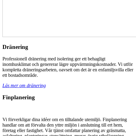
Dränering
Professionell dränering med isolering ger ett behagligt
inomhusklimat och genererar lägre uppvärmningskostnader. Vi utför
kompletta dräneringsarbeten, oavsett om det är en enfamiljsvilla eller
ett bostadsområde.
Läs mer om dränering
Finplanering
Vi förverkligar dina idéer om en tilltalande utemiljö. Finplanering
handlar om att förvalta den yttre miljön i anslutning till ert hem,
företag eller fastighet. Vår tjänst omfattar planering av gräsmatta,
asfaltering, planteringar, stensättning, murar, övrig ytbeläggning