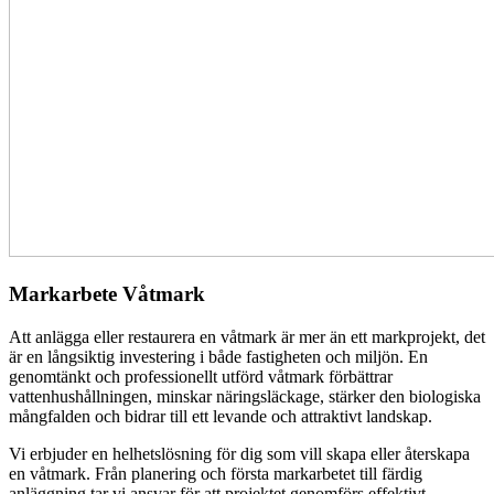
Markarbete Våtmark
Att anlägga eller restaurera en våtmark är mer än ett markprojekt, det
är en långsiktig investering i både fastigheten och miljön. En
genomtänkt och professionellt utförd våtmark förbättrar
vattenhushållningen, minskar näringsläckage, stärker den biologiska
mångfalden och bidrar till ett levande och attraktivt landskap.
Vi erbjuder en helhetslösning för dig som vill skapa eller återskapa
en våtmark. Från planering och första markarbetet till färdig
anläggning tar vi ansvar för att projektet genomförs effektivt,