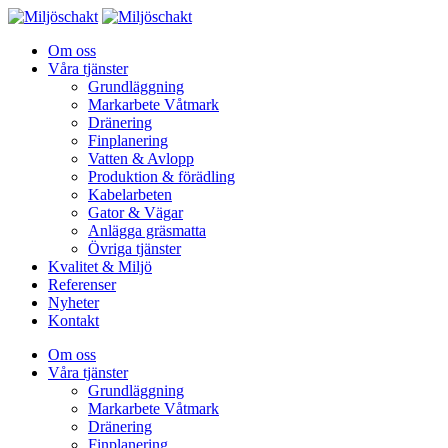
Om oss
Våra tjänster
Grundläggning
Markarbete Våtmark
Dränering
Finplanering
Vatten & Avlopp
Produktion & förädling
Kabelarbeten
Gator & Vägar
Anlägga gräsmatta
Övriga tjänster
Kvalitet & Miljö
Referenser
Nyheter
Kontakt
Om oss
Våra tjänster
Grundläggning
Markarbete Våtmark
Dränering
Finplanering