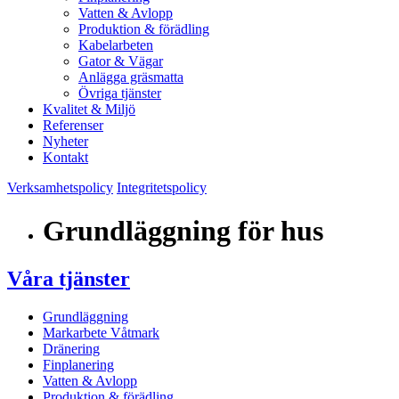
Vatten & Avlopp
Produktion & förädling
Kabelarbeten
Gator & Vägar
Anlägga gräsmatta
Övriga tjänster
Kvalitet & Miljö
Referenser
Nyheter
Kontakt
Verksamhetspolicy
Integritetspolicy
Grundläggning för hus
Våra tjänster
Grundläggning
Markarbete Våtmark
Dränering
Finplanering
Vatten & Avlopp
Produktion & förädling