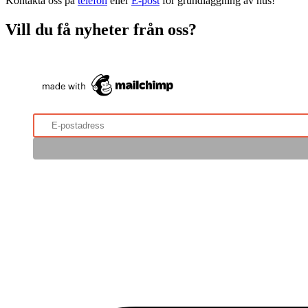
Kontakta oss på
telefon
eller
E-post
för grundläggning av hus!
Vill du få nyheter från oss?