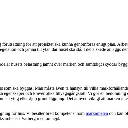
förutsättning för att projektet ska kunna genomföras enligt plan. Arbe
egetation och jämna till ytan där huset ska stå. I detta skede anläggs d
ördelar husets belastning jämnt över marken och samtidigt skyddar bygg
 som ska byggas. Man måste även ta hänsyn till vilka markförhållande
unika egenskaper och kräver olika tillvägagångssätt. Vi gör en bedömnin
 en ytlig eller djup grundläggning. Det är även viktigt att marken inte lu
äggning för hus. Vi besitter bred kompetens inom
markarbeten
och kan bl
erksamheter i Varberg med omnejd.