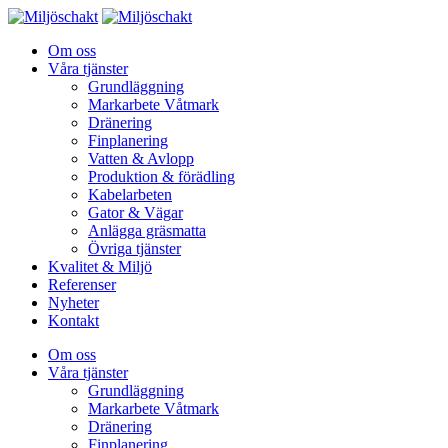
Om oss
Våra tjänster
Grundläggning
Markarbete Våtmark
Dränering
Finplanering
Vatten & Avlopp
Produktion & förädling
Kabelarbeten
Gator & Vägar
Anlägga gräsmatta
Övriga tjänster
Kvalitet & Miljö
Referenser
Nyheter
Kontakt
Om oss
Våra tjänster
Grundläggning
Markarbete Våtmark
Dränering
Finplanering